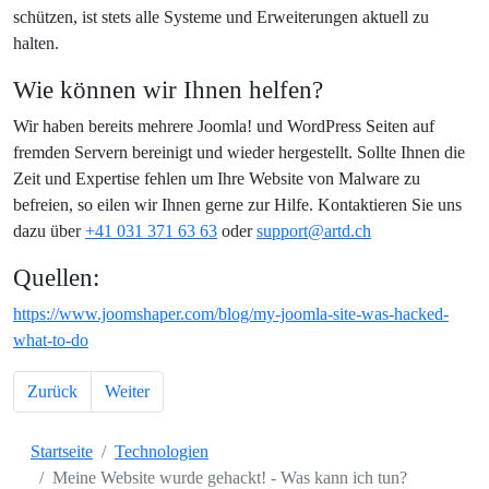
schützen, ist stets alle Systeme und Erweiterungen aktuell zu
halten.
Wie können wir Ihnen helfen?
Wir haben bereits mehrere Joomla! und WordPress Seiten auf
fremden Servern bereinigt und wieder hergestellt. Sollte Ihnen die
Zeit und Expertise fehlen um Ihre Website von Malware zu
befreien, so eilen wir Ihnen gerne zur Hilfe. Kontaktieren Sie uns
dazu über
+41 031 371 63 63
oder
support@artd.ch
Quellen:
https://www.joomshaper.com/blog/my-joomla-site-was-hacked-
what-to-do
Vorheriger Beitrag: Social Media Tools - Hootsuite vs Buffer vs La
Nächster Beitrag: Was ist persuasive Design?
Zurück
Weiter
Startseite
Technologien
Meine Website wurde gehackt! - Was kann ich tun?