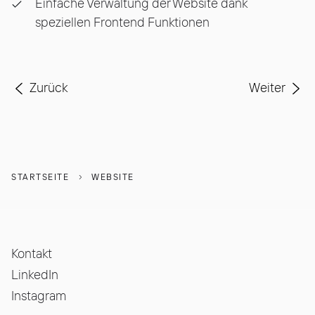
Einfache Verwaltung der Website dank
speziellen Frontend Funktionen
Vorheriger Beitrag: Neuer Webauftritt für BE Netz
Nächster Be
Zurück
Weiter
STARTSEITE
WEBSITE
Kontakt
LinkedIn
Instagram