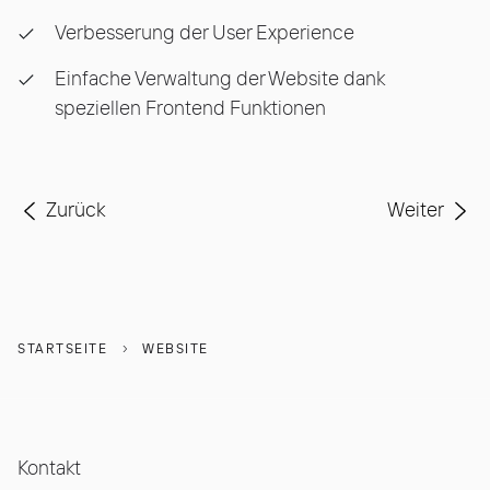
Verbesserung der User Experience
Einfache Verwaltung der Website dank
speziellen Frontend Funktionen
Vorheriger Beitrag: Zeitgemässer Webauftritt für Pe
Nächster Be
Zurück
Weiter
STARTSEITE
WEBSITE
Kontakt