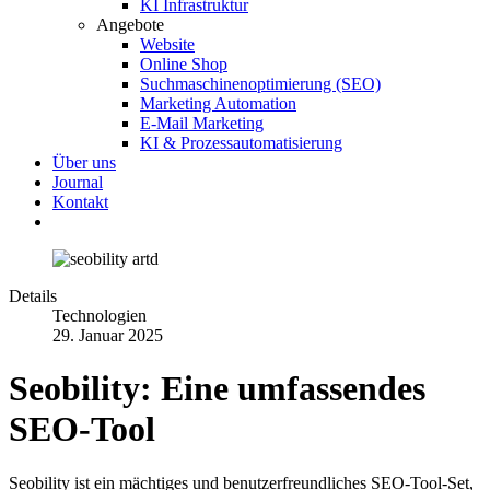
KI Infrastruktur
Angebote
Website
Online Shop
Suchmaschinenoptimierung (SEO)
Marketing Automation
E-Mail Marketing
KI & Prozessautomatisierung
Über uns
Journal
Kontakt
Details
Technologien
29. Januar 2025
Seobility: Eine umfassendes
SEO-Tool
Seobility ist ein mächtiges und benutzerfreundliches SEO-Tool-Set,