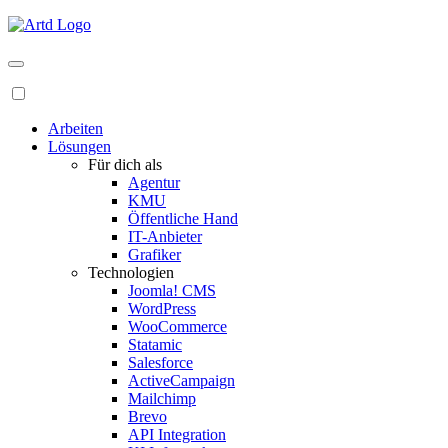
Arbeiten
Lösungen
Für dich als
Agentur
KMU
Öffentliche Hand
IT-Anbieter
Grafiker
Technologien
Joomla! CMS
WordPress
WooCommerce
Statamic
Salesforce
ActiveCampaign
Mailchimp
Brevo
API Integration