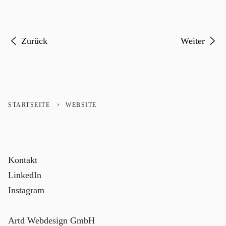
Vorheriger Beitrag: Spritziger Internetauftritt für das 
Nächster Be
Zurück
Weiter
STARTSEITE
WEBSITE
Kontakt
LinkedIn
Instagram
Artd Webdesign GmbH