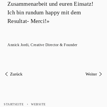
Zusammenarbeit und euren Einsatz!
Ich bin rundum happy mit dem
Resultat- Merci!»
Annick Jordi, Creative Director & Founder
Vorheriger Beitrag: Relaunch der Website Joran-Biel
Nächster Be
Zurück
Weiter
STARTSEITE
WEBSITE