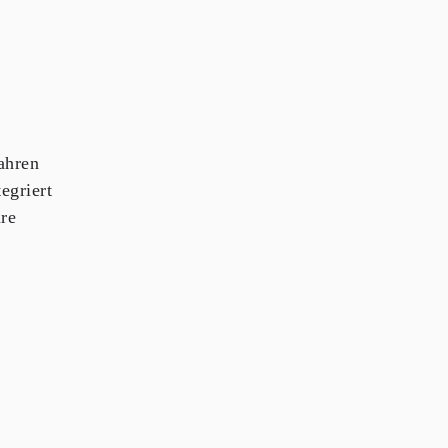
Jahren
egriert
hre