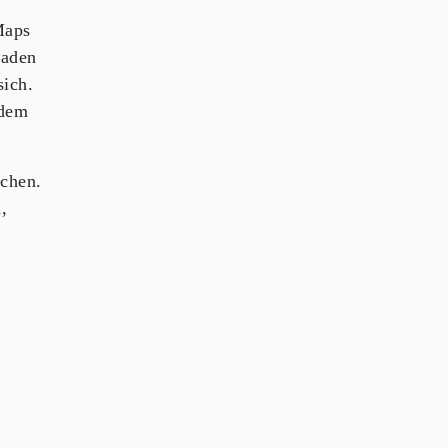
Maps
laden
ich.
 dem
uchen.
,