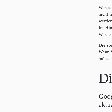
Was is
nicht 
werde
Im Hin
Wasser
Die so
Wenn S
müssen
Di
Goog
aktu