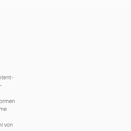
ntent-
-
formen
eme
hl von