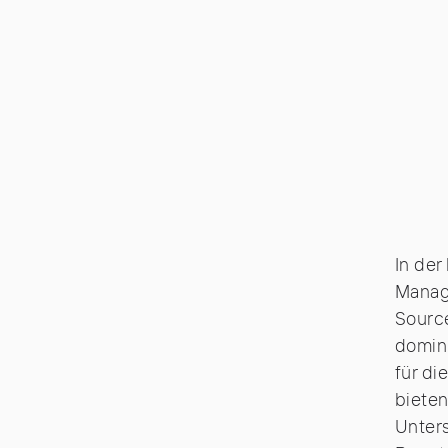
In der
Manag
Sourc
domini
für di
biete
Unters