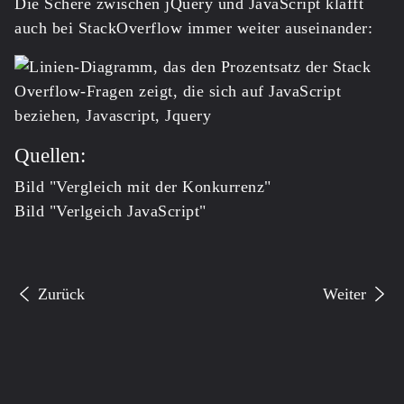
Die Schere zwischen jQuery und JavaScript klafft
auch bei StackOverflow immer weiter auseinander:
Quellen:
Bild "Vergleich mit der Konkurrenz"
Bild "Verlgeich JavaScript"
Vorheriger Beitrag: Mythen rund um Joomla!
Nächster Be
Zurück
Weiter