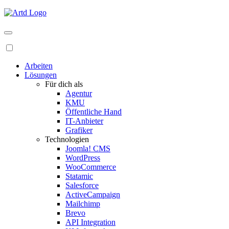
Arbeiten
Lösungen
Für dich als
Agentur
KMU
Öffentliche Hand
IT-Anbieter
Grafiker
Technologien
Joomla! CMS
WordPress
WooCommerce
Statamic
Salesforce
ActiveCampaign
Mailchimp
Brevo
API Integration